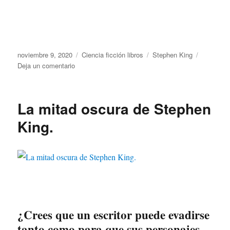
Publicado
Categorías
Etiquetas
noviembre 9, 2020
Ciencia ficción libros
Stephen King
el
en
Deja un comentario
«Apocalipsis»,
un
libro
La mitad oscura de Stephen
de
Stephen
King.
King
muy
actual.
¿Crees que un escritor puede evadirse
tanto como para que sus personajes