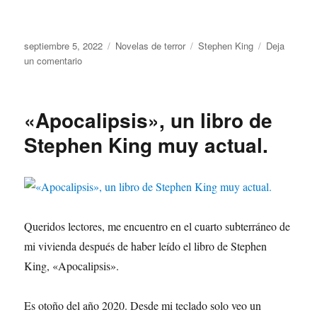
Publicado
Categorías
Etiquetas
septiembre 5, 2022
Novelas de terror
Stephen King
Deja
el
en
un comentario
Después
Stephen
King.
«Apocalipsis», un libro de
Stephen King muy actual.
Queridos lectores, me encuentro en el cuarto subterráneo de
mi vivienda después de haber leído el libro de Stephen
King, «Apocalipsis».
Es otoño del año 2020. Desde mi teclado solo veo un