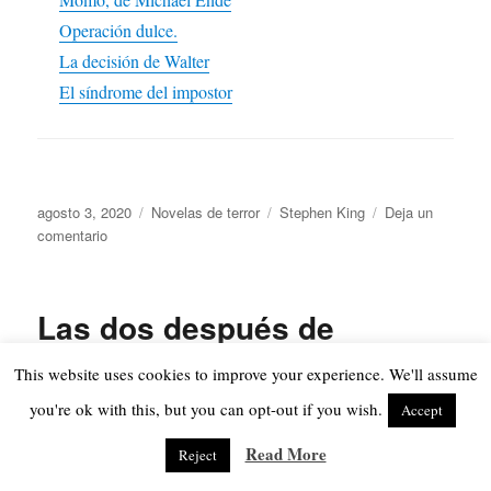
Operación dulce.
La decisión de Walter
El síndrome del impostor
Publicado
Categorías
Etiquetas
agosto 3, 2020
Novelas de terror
Stephen King
Deja un
el
en
comentario
La
mitad
oscura
Las dos después de
de
Stephen
medianoche. Stephen King.
King.
This website uses cookies to improve your experience. We'll assume
you're ok with this, but you can opt-out if you wish.
Accept
Las dos después de medianoche. Stephen king
Read More
Reject