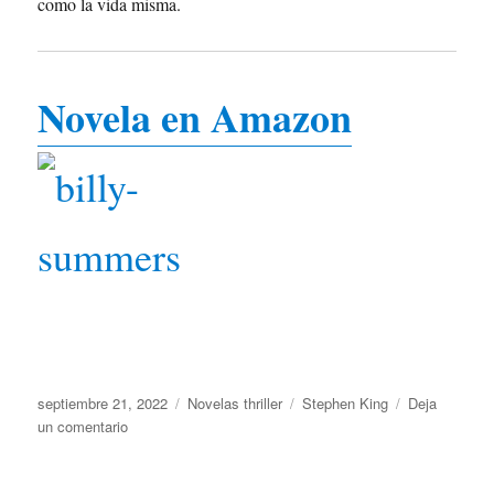
como la vida misma.
Novela en Amazon
Publicado
Categorías
Etiquetas
septiembre 21, 2022
Novelas thriller
Stephen King
Deja
el
en
un comentario
Billy
Summers