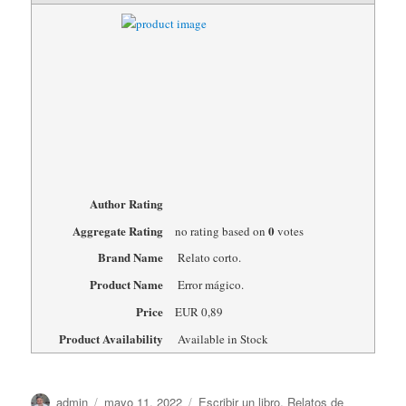
Author Rating
Aggregate Rating
0
no rating
based on
votes
Brand Name
Relato corto.
Product Name
Error mágico.
Price
EUR
0,89
Product Availability
Available in Stock
Autor
Publicado
Categorías
admin
mayo 11, 2022
Escribir un libro
,
Relatos de