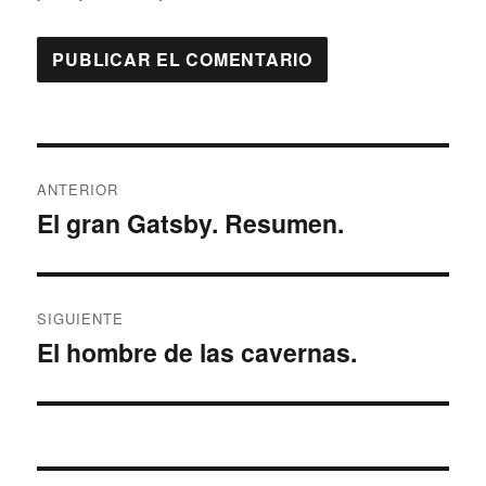
Navegación
ANTERIOR
de
El gran Gatsby. Resumen.
Entrada
anterior:
entradas
SIGUIENTE
El hombre de las cavernas.
Entrada
siguiente: