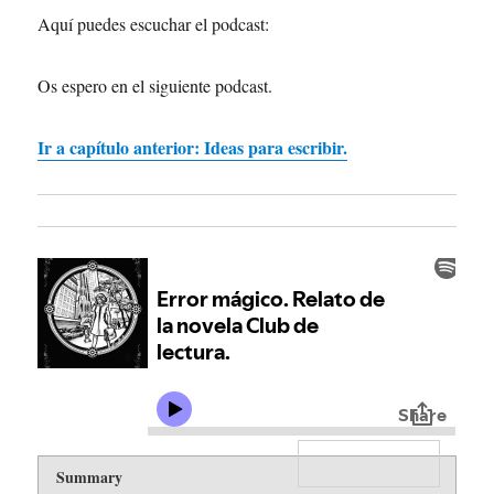
Aquí puedes escuchar el podcast:
Os espero en el siguiente podcast.
Ir a capítulo anterior: Ideas para escribir.
Rating
1 star
2 stars
3 stars
4 stars
5 stars
Summary