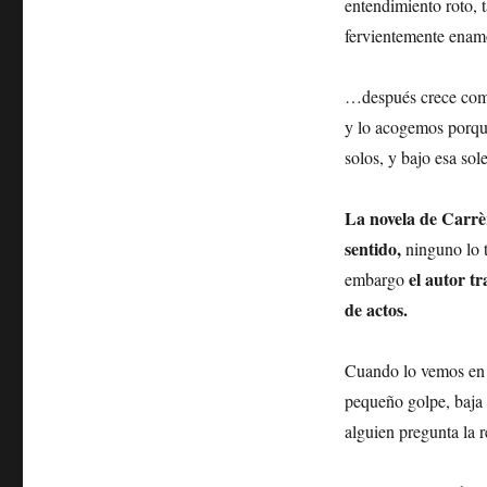
entendimiento roto, 
fervientemente ena
…después crece como 
y lo acogemos porque
solos, y bajo esa so
La novela de Carrèr
sentido,
ninguno lo ti
el autor tr
embargo
de actos.
Cuando lo vemos en l
pequeño golpe, baja l
alguien pregunta la 