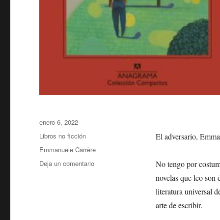
Publicado
enero 6, 2022
el
Categorías
Libros no ficción
El adversario, Emma
Etiquetas
Emmanuele Carrère
en
Deja un comentario
No tengo por costumb
El
novelas que leo son de
adversario,
literatura universal
Emmanuele
Carrère.
arte de escribir.