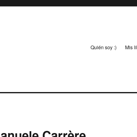
Quién soy :)
Mis l
anuele Carrère.