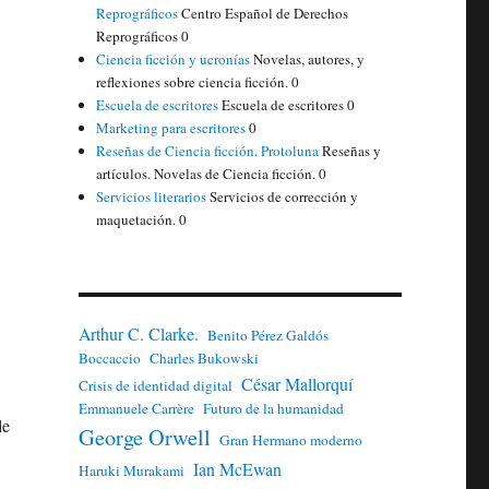
Reprográficos
Centro Español de Derechos
Reprográficos 0
Ciencia ficción y ucronías
Novelas, autores, y
reflexiones sobre ciencia ficción. 0
Escuela de escritores
Escuela de escritores 0
Marketing para escritores
0
Reseñas de Ciencia ficción. Protoluna
Reseñas y
artículos. Novelas de Ciencia ficción. 0
Servicios literarios
Servicios de corrección y
maquetación. 0
Arthur C. Clarke.
Benito Pérez Galdós
Boccaccio
Charles Bukowski
César Mallorquí
Crisis de identidad digital
Emmanuele Carrère
Futuro de la humanidad
le
George Orwell
Gran Hermano moderno
Ian McEwan
Haruki Murakami