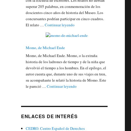
con la Escuela de escritores. Los relatos no debían
superar 205 palabras, en conmemoración de los
doscientos cinco años de historia del Museo. Los
concursantes podrían participar en cinco cuadros.
"Sísifo concurso literario"
El relato …
Continuar leyendo
Momo, de Michael Ende
Momo, de Michael Ende. Momo, o la extraña
historia de los ladrones de tiempo y de la niña que
devolvió el tiempo a los hombres. En el epílogo, el
autor cuenta que, durante uno de sus viajes en tren,
su acompañante le relató la historia de Momo. Este
"Momo, de Michael Ende"
le pareció …
Continuar leyendo
ENLACES DE INTERÉS
CEDRO. Centro Español de Derechos