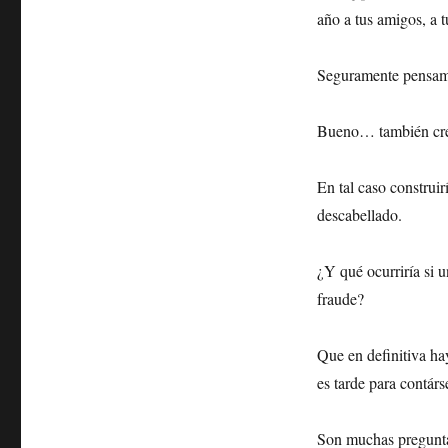
año a tus amigos, a t
Seguramente pensamos
Bueno… también creo 
En tal caso construi
descabellado.
¿Y qué ocurriría si 
fraude?
Que en definitiva h
es tarde para contárs
Son muchas pregunta