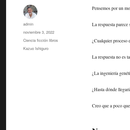
Pensemos por un mom
Autor
admin
La respuesta parece s
Publicado
noviembre 3, 2022
el
Categorías
Ciencia ficción libros
¿Cualquier proceso e
Etiquetas
Kazuo Ishiguro
La respuesta no es t
¿La ingeniería genét
¿Hasta dónde llegar
Creo que a poco que 