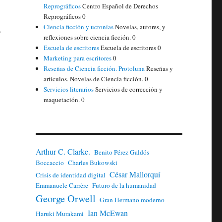
Reprográficos
Centro Español de Derechos
Reprográficos 0
Ciencia ficción y ucronías
Novelas, autores, y
o
reflexiones sobre ciencia ficción. 0
Escuela de escritores
Escuela de escritores 0
Marketing para escritores
0
Reseñas de Ciencia ficción. Protoluna
Reseñas y
artículos. Novelas de Ciencia ficción. 0
Servicios literarios
Servicios de corrección y
maquetación. 0
Arthur C. Clarke.
Benito Pérez Galdós
Boccaccio
Charles Bukowski
César Mallorquí
Crisis de identidad digital
Emmanuele Carrère
Futuro de la humanidad
George Orwell
Gran Hermano moderno
Ian McEwan
Haruki Murakami