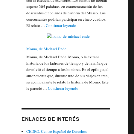
con la Escuela de escritores. Los relatos no debían
superar 205 palabras, en conmemoración de los
doscientos cinco años de historia del Museo. Los
concursantes podrían participar en cinco cuadros.
"Sísifo concurso literario"
El relato …
Continuar leyendo
Momo, de Michael Ende
Momo, de Michael Ende. Momo, o la extraña
historia de los ladrones de tiempo y de la niña que
devolvió el tiempo a los hombres. En el epílogo, el
autor cuenta que, durante uno de sus viajes en tren,
su acompañante le relató la historia de Momo. Este
"Momo, de Michael Ende"
le pareció …
Continuar leyendo
ENLACES DE INTERÉS
CEDRO. Centro Español de Derechos