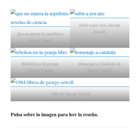
Subir a por aire, George
Orwell.
Que no muera la aspidistra.
George Orwell.
Rebelión en la granja.
Homenaje a Cataluña de
George Orwell.
George Orwell.
1984 de George Orwell
Pulsa sobre la imagen para leer la reseña.