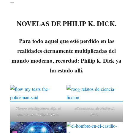
STANLISLAW LEM
NOVELAS DE PHILIP K. DICK.
Para todo aquel que esté perdido en las
realidades eternamente multiplicadas del
mundo moderno, recordad: Philip k. Dick ya
ha estado allí.
Fluyan mis lágrimas, dijo el
«Cuentos I», de Philip K.
policía, de Philip K. Dick.
Dick.