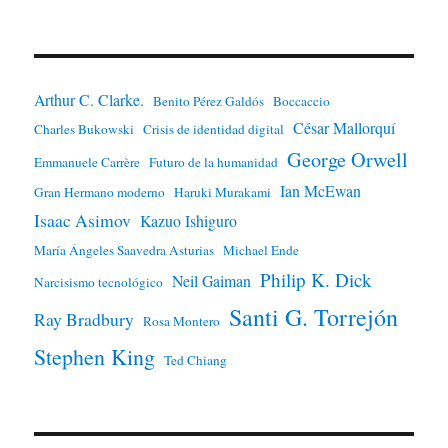
Arthur C. Clarke.
Benito Pérez Galdós
Boccaccio
César Mallorquí
Charles Bukowski
Crisis de identidad digital
George Orwell
Emmanuele Carrère
Futuro de la humanidad
Ian McEwan
Gran Hermano moderno
Haruki Murakami
Isaac Asimov
Kazuo Ishiguro
María Ángeles Saavedra Asturias
Michael Ende
Philip K. Dick
Neil Gaiman
Narcisismo tecnológico
Santi G. Torrejón
Ray Bradbury
Rosa Montero
Stephen King
Ted Chiang