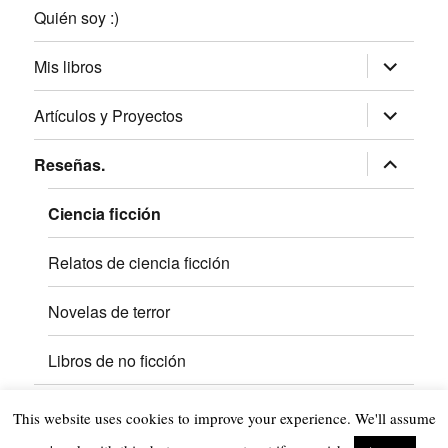
Quién soy :)
expande
Mis libros
el
menú
inferior
expande
Artículos y Proyectos
el
menú
inferior
expande
Reseñas.
el
menú
inferior
Ciencia ficción
Relatos de ciencia ficción
Novelas de terror
Libros de no ficción
This website uses cookies to improve your experience. We'll assume
Quién
Mis
Artículos
Reseñas.