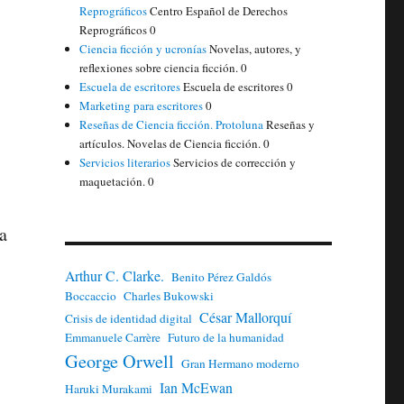
Reprográficos
Centro Español de Derechos
Reprográficos 0
Ciencia ficción y ucronías
Novelas, autores, y
reflexiones sobre ciencia ficción. 0
Escuela de escritores
Escuela de escritores 0
Marketing para escritores
0
Reseñas de Ciencia ficción. Protoluna
Reseñas y
artículos. Novelas de Ciencia ficción. 0
Servicios literarios
Servicios de corrección y
maquetación. 0
a
Arthur C. Clarke.
Benito Pérez Galdós
Boccaccio
Charles Bukowski
César Mallorquí
Crisis de identidad digital
Emmanuele Carrère
Futuro de la humanidad
George Orwell
Gran Hermano moderno
Ian McEwan
Haruki Murakami