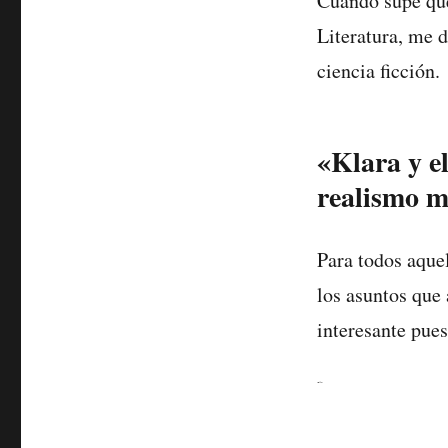
Cuando supe q
Literatura, me d
ciencia ficción.
«Klara y el
realismo m
Para todos aquel
los asuntos que 
interesante pues
Klara and the sun