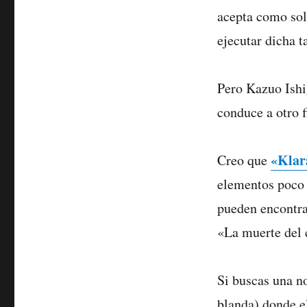
acepta como solu
ejecutar dicha t
Pero Kazuo Ishi
conduce a otro f
«Klara
Creo que
elementos poco e
pueden encontr
«La muerte del
Si buscas una no
blanda) donde e