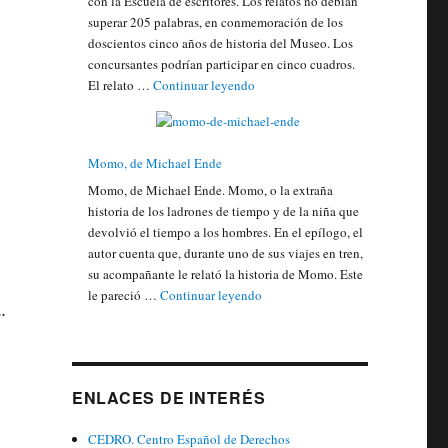
con la Escuela de escritores. Los relatos no debían
superar 205 palabras, en conmemoración de los
doscientos cinco años de historia del Museo. Los
concursantes podrían participar en cinco cuadros.
"Sísifo concurso literario"
El relato …
Continuar leyendo
Momo, de Michael Ende
Momo, de Michael Ende. Momo, o la extraña
historia de los ladrones de tiempo y de la niña que
devolvió el tiempo a los hombres. En el epílogo, el
autor cuenta que, durante uno de sus viajes en tren,
su acompañante le relató la historia de Momo. Este
"Momo, de Michael Ende"
le pareció …
Continuar leyendo
.
ENLACES DE INTERÉS
CEDRO. Centro Español de Derechos