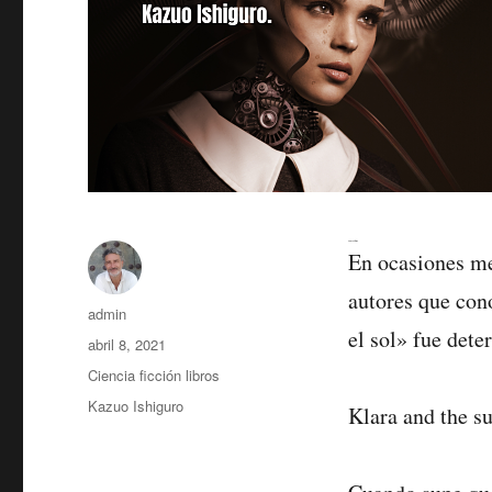
klara and the sun
En ocasiones me
autores que con
Autor
admin
el sol» fue dete
Publicado
abril 8, 2021
el
Categorías
Ciencia ficción libros
Etiquetas
Kazuo Ishiguro
Klara and the s