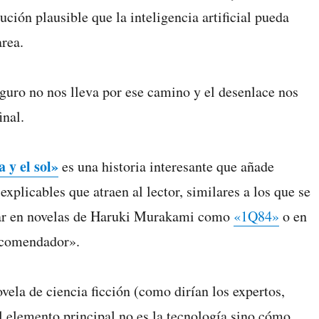
ción plausible que la inteligencia artificial pueda
area.
guro no nos lleva por ese camino y el desenlace nos
inal.
 y el sol»
es una historia interesante que añade
xplicables que atraen al lector, similares a los que se
ar en novelas de Haruki Murakami como
«1Q84»
o en
 comendador».
vela de ciencia ficción (como dirían los expertos,
l elemento principal no es la tecnología sino cómo