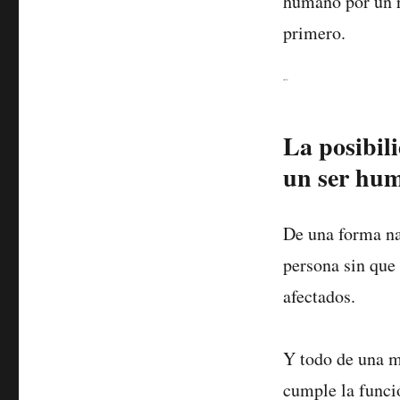
humano por un r
primero.
Klara and the sun
La posibili
un ser hu
De una forma na
persona sin que 
afectados.
Y todo de una m
cumple la funci