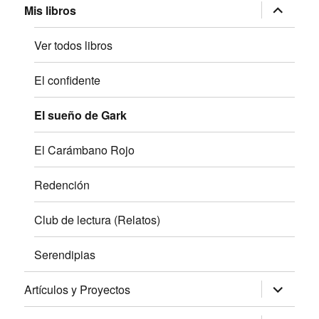
expande
Mis libros
el
menú
inferior
Ver todos libros
El confidente
El sueño de Gark
El Carámbano Rojo
Redención
Club de lectura (Relatos)
Serendipias
expande
Artículos y Proyectos
el
menú